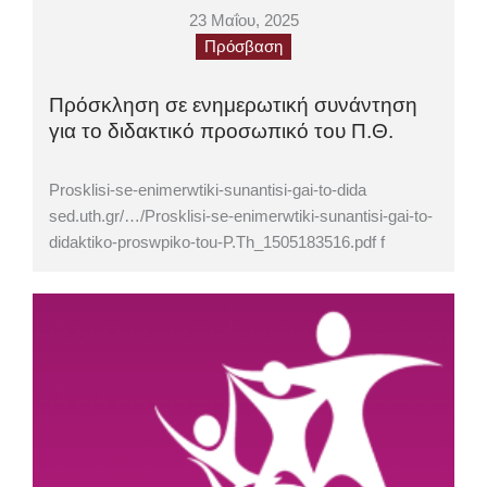
23 Μαΐου, 2025
Πρόσβαση
Πρόσκληση σε ενημερωτική συνάντηση
για το διδακτικό προσωπικό του Π.Θ.
Prosklisi-se-enimerwtiki-sunantisi-gai-to-dida
sed.uth.gr/…/Prosklisi-se-enimerwtiki-sunantisi-gai-to-
didaktiko-proswpiko-tou-P.Th_1505183516.pdf f