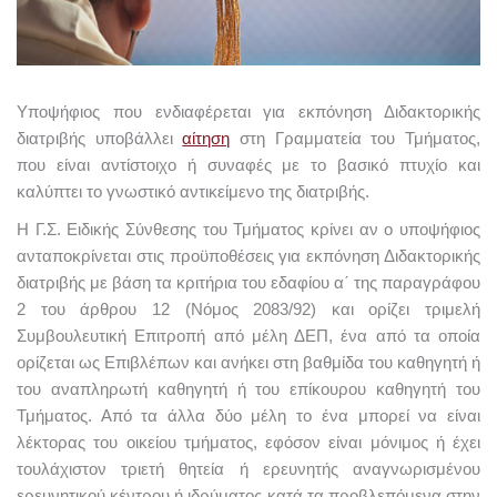
Υποψήφιος που ενδιαφέρεται για εκπόνηση Διδακτορικής
διατριβής υποβάλλει
αίτηση
στη Γραμματεία του Τμήματος,
που είναι αντίστοιχο ή συναφές με το βασικό πτυχίο και
καλύπτει το γνωστικό αντικείμενο της διατριβής.
Η Γ.Σ. Ειδικής Σύνθεσης του Τμήματος κρίνει αν ο υποψήφιος
ανταποκρίνεται στις προϋποθέσεις για εκπόνηση Διδακτορικής
διατριβής με βάση τα κριτήρια του εδαφίου α΄ της παραγράφου
2 του άρθρου 12 (Νόμος 2083/92) και ορίζει τριμελή
Συμβουλευτική Επιτροπή από μέλη ΔΕΠ, ένα από τα οποία
ορίζεται ως Επιβλέπων και ανήκει στη βαθμίδα του καθηγητή ή
του αναπληρωτή καθηγητή ή του επίκουρου καθηγητή του
Τμήματος. Από τα άλλα δύο μέλη το ένα μπορεί να είναι
λέκτορας του οικείου τμήματος, εφόσον είναι μόνιμος ή έχει
τουλάχιστον τριετή θητεία ή ερευνητής αναγνωρισμένου
ερευνητικού κέντρου ή ιδρύματος κατά τα προβλεπόμενα στην