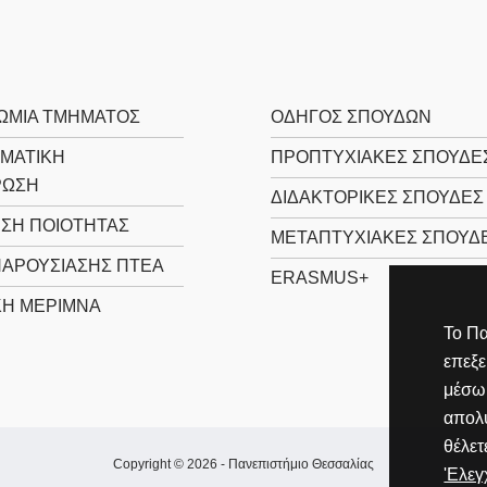
ΩΜΊΑ ΤΜΉΜΑΤΟΣ
ΟΔΗΓΌΣ ΣΠΟΥΔΏΝ
ΜΑΤΙΚΉ
ΠΡΟΠΤΥΧΙΑΚΈΣ ΣΠΟΥΔΈ
ΡΩΣΗ
ΔΙΔΑΚΤΟΡΙΚΈΣ ΣΠΟΥΔΈΣ
ΙΣΗ ΠΟΙΌΤΗΤΑΣ
ΜΕΤΑΠΤΥΧΙΑΚΈΣ ΣΠΟΥΔ
ΠΑΡΟΥΣΊΑΣΗΣ ΠΤΕΑ
ERASMUS+
ΚΉ ΜΈΡΙΜΝΑ
Το Πα
επεξ
μέσω 
απολύ
θέλετ
Copyright © 2026 -
Πανεπιστήμιο Θεσσαλίας
'Ελε