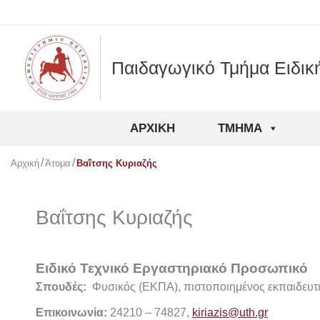
Μετάβαση
στο
περιεχόμενο
Παιδαγωγικό Τμήμα Ειδικ
ΑΡΧΙΚΉ
ΤΜΉΜΑ
Αρχική
Άτομα
Βαΐτσης Κυριαζής
Βαΐτσης Κυριαζής
Ειδικό Τεχνικό Εργαστηριακό Προσωπικό
Σπουδές:
Φυσικός (ΕΚΠΑ), πιστοποιημένος εκπαιδευτ
Επικοινωνία:
24210 – 74827,
kiriazis@uth.gr