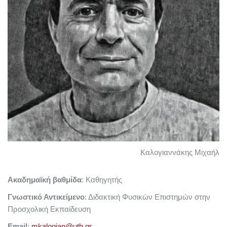
Καλογιαννάκης Μιχαήλ
Ακαδημαϊκή βαθμίδα
: Καθηγητής
Γνωστικό Αντικείμενο
: Διδακτική Φυσικών Επιστημών στην
Προσχολική Εκπαίδευση
Email
:
mkalogian@uth.gr