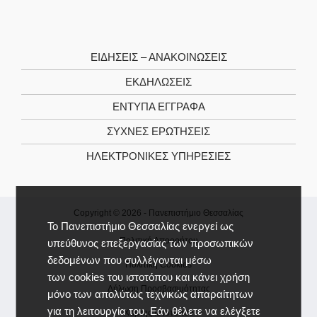
ΕΙΔΉΣΕΙΣ – ΑΝΑΚΟΙΝΏΣΕΙΣ
ΕΚΔΗΛΏΣΕΙΣ
ΈΝΤΥΠΑ ΈΓΓΡΑΦΑ
ΣΥΧΝΈΣ ΕΡΩΤΉΣΕΙΣ
ΗΛΕΚΤΡΟΝΙΚΈΣ ΥΠΗΡΕΣΊΕΣ
Copyright © 2026 -
Πανεπιστήμιο Θεσσαλίας
Το Πανεπιστήμιο Θεσσαλίας ενεργεί ως
Πολιτική Απορρήτου
υπεύθυνος επεξεργασίας των προσωπικών
δεδομένων που συλλέγονται μέσω
Πολιτική Cookies
των cookies του ιστοτόπου και κάνει χρήση
Δήλωση Προσβασιμότητας
μόνο των απολύτως τεχνικώς απαραίτητων
για τη λειτουργία του. Εάν θέλετε να ελέγξετε
Χάρτης Ιστοτόπου