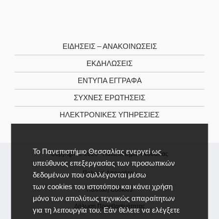
ΕΙΔΉΣΕΙΣ – ΑΝΑΚΟΙΝΏΣΕΙΣ
ΕΚΔΗΛΏΣΕΙΣ
ΈΝΤΥΠΑ ΈΓΓΡΑΦΑ
ΣΥΧΝΈΣ ΕΡΩΤΉΣΕΙΣ
ΗΛΕΚΤΡΟΝΙΚΈΣ ΥΠΗΡΕΣΊΕΣ
Το Πανεπιστήμιο Θεσσαλίας ενεργεί ως
Copyright © 2026 -
Πανεπιστήμιο Θεσσαλίας
υπεύθυνος επεξεργασίας των προσωπικών
Πολιτική Απορρήτου
δεδομένων που συλλέγονται μέσω
των cookies του ιστοτόπου και κάνει χρήση
Πολιτική Cookies
μόνο των απολύτως τεχνικώς απαραίτητων
Δήλωση Προσβασιμότητας
για τη λειτουργία του. Εάν θέλετε να ελέγξετε