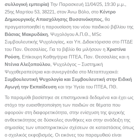
συλλογική εμπειρία)
Την Παρασκευή 11/04/25, 19:30 μ.μ.,
25ης Μαρτίου 53, 38221, στον Άνω Βόλο, στο
Κέντρο
Δημιουργικής Απασχόλησης Βυσσινόκηπος,
θα
πραγματοποιηθεί η παρουσίαση του νέου παιδικού βιβλίου της
Βάσιας Μακρυδάκη
, Ψυχολόγου Α.Π.Θ., MSc
Συμβουλευτικής Ψυχολογίας, και Υπ. Διδακτόρισσα στο ΠΤΔΕ
του Παν. Θεσσαλίας. Για το βιβλίο θα μιλήσουν η
Χριστίνα
Ρούση
, Επίκουρη Καθηγήτρια ΠΤΕΑ, Παν. Θεσσαλίας και η
Ντένια Αλεξοπούλου
, Ψυχολόγος – Συστημική
Ψυχοθεραπεύτρια και συνεργάτιδα στο Μεταπτυχιακό:
Συμβουλευτική Ψυχολογία και Συμβουλευτική στην Ειδική
Αγωγή την Εκπαίδευση
και την Υγεία του ΠΤΕΑ, ΠΘ.
Το παραμύθι βασίστηκε σε επιστημονικά δεδομένα και έχει ως
στόχο την ευαισθητοποίηση των παιδιών σε θέματα που
αφορούν στη διαφορετικότητα, στην ενίσχυση της ψυχικής
ανθεκτικότητας σε δύσκολες συνθήκες και στην ανάδειξη της
σημασίας των υποστηρικτικών σχέσεων σε καταστάσεις όπως
ο σχολικός εκφοβισμός. Οι εικόνες του παραμυθιού είναι