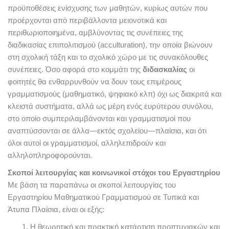
προϋποθέσεις ενίσχυσης των μαθητών, κυρίως αυτών που
προέρχονται από περιβάλλοντα μειονοτικά και
περιθωριοποιημένα, αμβλύνοντας τις συνέπειες της
διαδικασίας επιπολιτισμού (acculturation), την οποία βιώνουν
στη σχολική τάξη και το σχολικό χώρο με τις συνακόλουθες
συνέπειες.
Όσο αφορά στο κομμάτι της
διδασκαλίας
οι
φοιτητές θα ενθαρρυνθούν να δουν τους επιμέρους
γραμματισμούς (μαθηματικό, ψηφιακό κλπ) όχι ως διακριτά και
κλειστά συστήματα, αλλά ως μέρη ενός ευρύτερου συνόλου,
στο οποίο συμπεριλαμβάνονται και γραμματισμοί που
αναπτύσσονται σε άλλα—εκτός σχολείου—πλαίσια, και ότι
όλοι αυτοί οι γραμματισμοί, αλληλεπιδρούν και
αλληλοπληροφορούνται.
Σκοποί λειτουργίας και κοινωνικοί στόχοι του Εργαστηρίου
Με βάση τα παραπάνω οι σκοποί λειτουργίας του
Εργαστηρίου Μαθηματικού Γραμματισμού σε Τυπικά και
Άτυπα Πλαίσια, είναι οι εξής:
Η θεωρητική και πρακτική κατάρτιση προπτυχιακών και