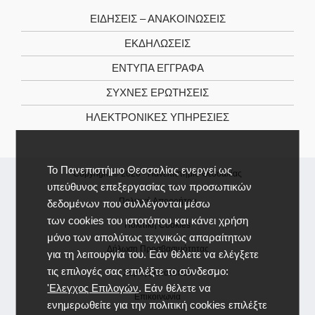
ΕΙΔΉΣΕΙΣ – ΑΝΑΚΟΙΝΏΣΕΙΣ
ΕΚΔΗΛΏΣΕΙΣ
ΈΝΤΥΠΑ ΈΓΓΡΑΦΑ
ΣΥΧΝΈΣ ΕΡΩΤΉΣΕΙΣ
ΗΛΕΚΤΡΟΝΙΚΈΣ ΥΠΗΡΕΣΊΕΣ
Το Πανεπιστήμιο Θεσσαλίας ενεργεί ως
Copyright © 2026 -
Πανεπιστήμιο Θεσσαλίας
υπεύθυνος επεξεργασίας των προσωπικών
Πολιτική Απορρήτου
δεδομένων που συλλέγονται μέσω
των cookies του ιστοτόπου και κάνει χρήση
Πολιτική Cookies
μόνο των απολύτως τεχνικώς απαραίτητων
Δήλωση Προσβασιμότητας
για τη λειτουργία του. Εάν θέλετε να ελέγξετε
τις επιλογές σας επιλέξτε το σύνδεσμο:
Χάρτης Ιστοτόπου
'Ελεγχος Επιλογών
. Εάν θέλετε να
Επικοινωνία
ενημερωθείτε για την πολιτική cookies επιλέξτε