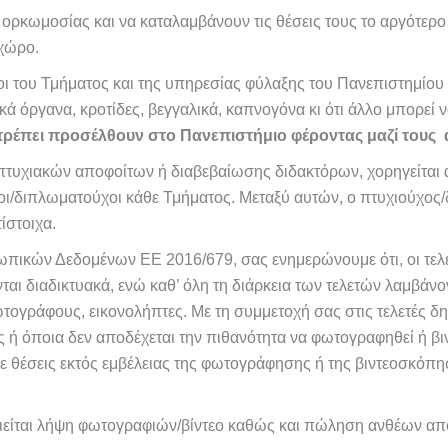
 ορκωμοσίας και να καταλαμβάνουν τις θέσεις τους το αργότερο 
χώρο.
ι του Τμήματος και της υπηρεσίας φύλαξης του Πανεπιστημίου
ά όργανα, κροτίδες, βεγγαλικά, καπνογόνα κι ότι άλλο μπορεί να 
έπει προσέλθουν στο Πανεπιστήμιο φέροντας μαζί τους αν
τυχιακών αποφοίτων ή διαβεβαίωσης διδακτόρων, χορηγείται απ
χοι/διπλωματούχοι κάθε Τμήματος. Μεταξύ αυτών, ο πτυχιούχος
ίστοιχα.
ωπικών Δεδομένων ΕΕ 2016/679, σας ενημερώνουμε ότι, οι τε
ται διαδικτυακά, ενώ καθ’ όλη τη διάρκεια των τελετών λαμβάν
γράφους, εικονολήπτες. Με τη συμμετοχή σας στις τελετές δηλ
ος ή όποια δεν αποδέχεται την πιθανότητα να φωτογραφηθεί ή β
ε θέσεις εκτός εμβέλειας της φωτογράφησης ή της βιντεοσκόπη
ιείται λήψη φωτογραφιών/βίντεο καθώς και πώληση ανθέων από