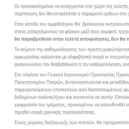
Οι προσκεκλημένοι να εισέρχονται στο χώρο της τελετής
περίπτωση δεν θα επιτρέπεται η παραμονή ορθίων στο 
Στην είσοδο του αμφιθεάτρου θα βρίσκονται εκπρόσωπο
στους εισερχόμενους να φέρουν μαζί τους κομφετί, ηχητικ
θα παραβρεθούν στην τελετή αποφοίτησης δεν θα πρ
Το κείμενο της καθομολόγησης των προπτυχιακών/μεταπ
ορκωμοσίας καλούνται με αλφαβητική σειρά οι πτυχιού
αναγιγνώσκει την διαβεβαίωση ή την καθομολόγηση, αντ
Στο πλαίσιο του Γενικού Κανονισμού Προστασίας Προσ
Πανεπιστημίου Πατρών, βιντεοσκοπούνται και μεταδίδον
παρευρισκόμενων επισκεπτών από διαπιστευμένους φωτο
δεδομένων εικόνας/ήχου και συναινείτε σε αυτήν. Όποι
γραμματεία του τμήματος, προκειμένου να κατευθυνθεί σ
τηρηθεί σειρά χρονικής προτεραιότητας.
Στους χώρους διεξαγωγής των τελετών, θα πραγματοπο