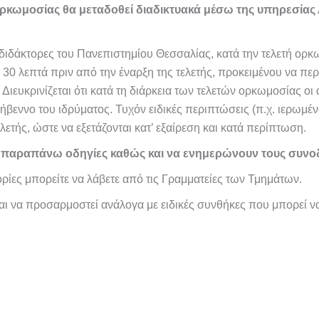
ορκωμοσίας θα μεταδοθεί διαδικτυακά μέσω της υπηρεσία
 διδάκτορες του Πανεπιστημίου Θεσσαλίας, κατά την τελετή ορκ
30 λεπτά πριν από την έναρξη της τελετής, προκειμένου να περι
ευκρινίζεται ότι κατά τη διάρκεια των τελετών ορκωμοσίας οι α
ήβεννο του ιδρύματος. Τυχόν ειδικές περιπτώσεις (π.χ. ιερωμέ
τής, ώστε να εξετάζονται κατ’ εξαίρεση και κατά περίπτωση.
ις παραπάνω οδηγίες καθώς και να ενημερώνουν τους συνοδ
ίες μπορείτε να λάβετε από τις Γραμματείες των Τμημάτων.
αι να προσαρμοστεί ανάλογα με ειδικές συνθήκες που μπορεί 