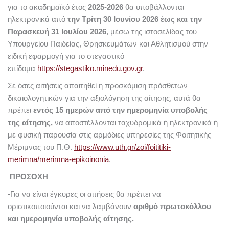
για το ακαδημαϊκό έτος
2025-2026
θα υποβάλλονται
ηλεκτρονικά από
την Τρίτη 30 Ιουνίου 2026 έως και την
Παρασκευή 31 Ιουλίου 2026
, μέσω της ιστοσελίδας του
Υπουργείου Παιδείας, Θρησκευμάτων και Αθλητισμού στην
ειδική εφαρμογή για το στεγαστικό
επίδομα
https://stegastiko.minedu.gov.gr
.
Σε όσες αιτήσεις απαιτηθεί η προσκόμιση πρόσθετων
δικαιολογητικών για την αξιολόγηση της αίτησης, αυτά θα
πρέπει
εντός 15 ημερών από την ημερομηνία υποβολής
της αίτησης,
να αποστέλλονται ταχυδρομικά ή ηλεκτρονικά ή
με φυσική παρουσία στις αρμόδιες υπηρεσίες της Φοιτητικής
Μέριμνας του Π.Θ.
https://www.uth.gr/zoi/foititiki-
merimna/merimna-epikoinonia
.
ΠΡΟΣΟΧΗ
-Για να είναι έγκυρες οι αιτήσεις θα πρέπει να
οριστικοποιούνται και να λαμβάνουν
αριθμό πρωτοκόλλου
και ημερομηνία υποβολής αίτησης.