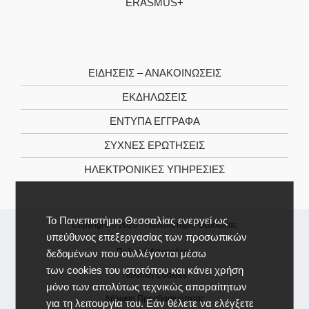
ERASMUS+
ΕΙΔΉΣΕΙΣ – ΑΝΑΚΟΙΝΏΣΕΙΣ
ΕΚΔΗΛΏΣΕΙΣ
ΈΝΤΥΠΑ ΈΓΓΡΑΦΑ
ΣΥΧΝΈΣ ΕΡΩΤΉΣΕΙΣ
ΗΛΕΚΤΡΟΝΙΚΈΣ ΥΠΗΡΕΣΊΕΣ
Το Πανεπιστήμιο Θεσσαλίας ενεργεί ως
Copyright © 2026 -
Πανεπιστήμιο Θεσσαλίας
υπεύθυνος επεξεργασίας των προσωπικών
Πολιτική Απορρήτου
δεδομένων που συλλέγονται μέσω
των cookies του ιστοτόπου και κάνει χρήση
Πολιτική Cookies
μόνο των απολύτως τεχνικώς απαραίτητων
Δήλωση Προσβασιμότητας
για τη λειτουργία του. Εάν θέλετε να ελέγξετε