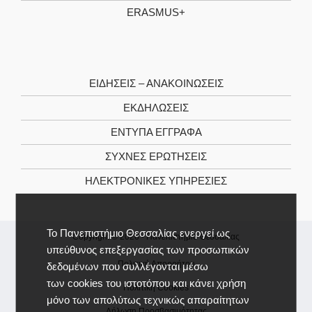
ERASMUS+
ΕΙΔΉΣΕΙΣ – ΑΝΑΚΟΙΝΏΣΕΙΣ
ΕΚΔΗΛΏΣΕΙΣ
ΈΝΤΥΠΑ ΈΓΓΡΑΦΑ
ΣΥΧΝΈΣ ΕΡΩΤΉΣΕΙΣ
ΗΛΕΚΤΡΟΝΙΚΈΣ ΥΠΗΡΕΣΊΕΣ
Το Πανεπιστήμιο Θεσσαλίας ενεργεί ως
Copyright © 2026 -
Πανεπιστήμιο Θεσσαλίας
υπεύθυνος επεξεργασίας των προσωπικών
Πολιτική Απορρήτου
δεδομένων που συλλέγονται μέσω
των cookies του ιστοτόπου και κάνει χρήση
Πολιτική Cookies
μόνο των απολύτως τεχνικώς απαραίτητων
Δήλωση Προσβασιμότητας