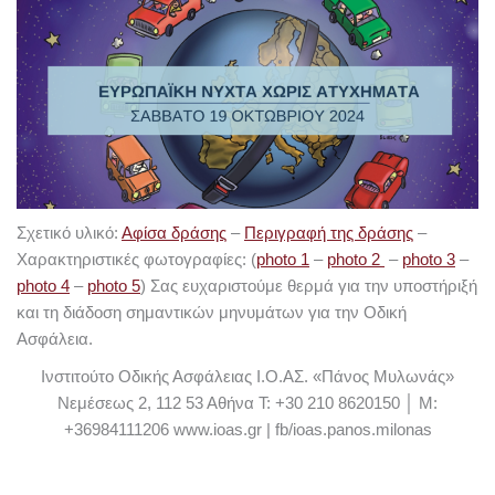
Σχετικό υλικό:
Αφίσα δράσης
–
Περιγραφή της δράσης
–
Χαρακτηριστικές φωτογραφίες: (
photo 1
–
photo 2
–
photo 3
–
photo 4
–
photo 5
)
Σας ευχαριστούμε θερμά για την υποστήριξή
και τη διάδοση σημαντικών μηνυμάτων για την Οδική
Ασφάλεια.
Ινστιτούτο Οδικής Ασφάλειας Ι.Ο.ΑΣ. «Πάνος Μυλωνάς»
Νεμέσεως 2, 112 53 Αθήνα
Τ: +30 210 8620150 │ M:
+36984111206
www.ioas.gr | fb/ioas.panos.milonas