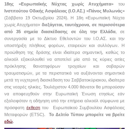
18ης «Ευρωπαϊκής Νύχτας χωρίς Ατυχήματα»
του
Ινστιτούτου Οδικής Ασφάλειας (Ι.Ο.ΑΣ.) «Πάνος Μυλωνάς»
(Σάββατο 19 Οκτωβρίου 2024).
Η 18η «Ευρωπαϊκή Νύχτα
χωρίς Ατυχήματα»
διεξάγεται, ταυτόχρονα, σε περισσότερα
από 35 σημεία διασκέδασης σε όλη την Ελλάδα
, σε
συνεργασία με το Δίκτυο Εθελοντών του Ι.Ο.ΑΣ. και την
υποστήριξη πλήθους φορέων, εταιρειών και συλλόγων.
Η
προώθηση της δράσης είναι ιδιαίτερα σημαντική, καθώς το
αλκοόλ εξακολουθεί να αποτελεί μία από τις κύριες αιτίες
πρόκλησης θανατηφόρων τροχαίων και σοβαρών
τραυματισμών, με τα περιστατικά να αυξάνονται σημαντικά
μετά τη νυχτερινή διασκέδαση του Σαββατοκύριακου, ιδιαίτερα
στις νεαρές ηλικίες. Τουλάχιστον 4.000 θάνατοι θα μπορούσαν
να αποφευχθούν στην Ευρωπαϊκή Ένωση ετησίως εάν
εξαλειφόταν η οδήγηση υπό την επήρεια αλκοόλ σύμφωνα με
πρόσφατη
έκθεση
του Ευρωπαϊκού Συμβουλίου Ασφάλειας
Μεταφορών (ETSC).
Το Δελτίο Τύπου μπορείτε να βρείτε
εδώ
.