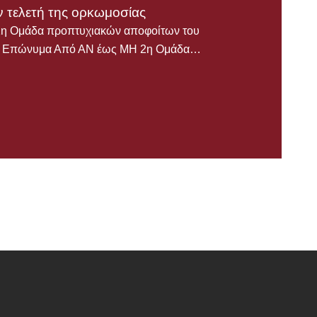
ν τελετή της ορκωμοσίας
1η Ομάδα προπτυχιακών αποφοίτων του
30 Επώνυμα Από ΑΝ έως ΜΗ 2η Ομάδα…