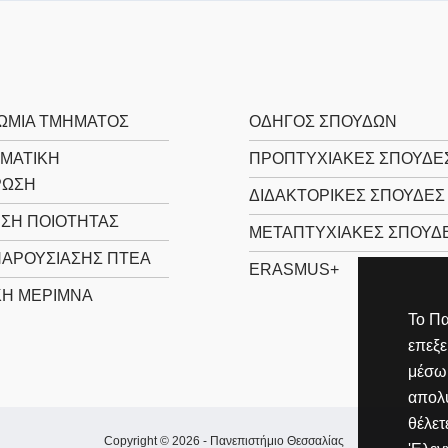
ΩΜΊΑ ΤΜΉΜΑΤΟΣ
ΟΔΗΓΌΣ ΣΠΟΥΔΏΝ
ΜΑΤΙΚΉ
ΠΡΟΠΤΥΧΙΑΚΈΣ ΣΠΟΥΔΈ
ΡΩΣΗ
ΔΙΔΑΚΤΟΡΙΚΈΣ ΣΠΟΥΔΈΣ
ΙΣΗ ΠΟΙΌΤΗΤΑΣ
ΜΕΤΑΠΤΥΧΙΑΚΈΣ ΣΠΟΥΔ
ΠΑΡΟΥΣΊΑΣΗΣ ΠΤΕΑ
ERASMUS+
ΚΉ ΜΈΡΙΜΝΑ
Το Πα
επεξ
μέσω 
απολύ
θέλετ
Copyright © 2026 -
Πανεπιστήμιο Θεσσαλίας