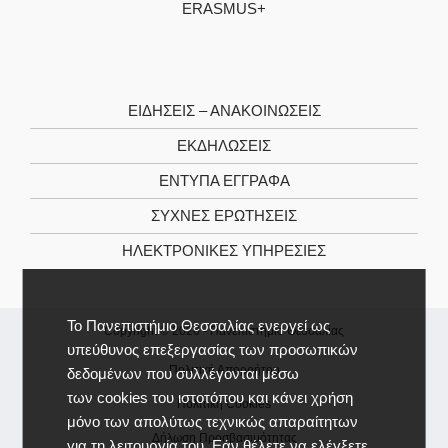
ERASMUS+
ΕΙΔΉΣΕΙΣ – ΑΝΑΚΟΙΝΏΣΕΙΣ
ΕΚΔΗΛΏΣΕΙΣ
ΈΝΤΥΠΑ ΈΓΓΡΑΦΑ
ΣΥΧΝΈΣ ΕΡΩΤΉΣΕΙΣ
ΗΛΕΚΤΡΟΝΙΚΈΣ ΥΠΗΡΕΣΊΕΣ
Το Πανεπιστήμιο Θεσσαλίας ενεργεί ως
Copyright © 2026 -
Πανεπιστήμιο Θεσσαλίας
υπεύθυνος επεξεργασίας των προσωπικών
Πολιτική Απορρήτου
δεδομένων που συλλέγονται μέσω
των cookies του ιστοτόπου και κάνει χρήση
Πολιτική Cookies
μόνο των απολύτως τεχνικώς απαραίτητων
Δήλωση Προσβασιμότητας
για τη λειτουργία του. Εάν θέλετε να ελέγξετε