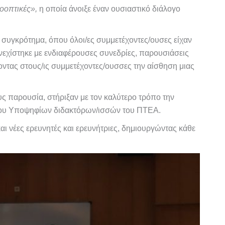
οοπτικές»,
η οποία άνοιξε έναν ουσιαστικό διάλογο
συγκρότημα, όπου όλοι/ες συμμετέχοντες/ουσες είχαν
υνεχίστηκε με ενδιαφέρουσες συνεδρίες, παρουσιάσεις
οντας στους/ις συμμετέχοντες/ουσσες την αίσθηση μιας
ους παρουσία, στήριξαν με τον καλύτερο τρόπο την
ου Υποψηφίων διδακτόρων/ισσών του ΠΤΕΑ.
ι νέες ερευνητές και ερευνήτριες, δημιουργώντας κάθε