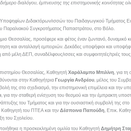
 διήμερο διαλόγου, έμπνευσης της επιστημονικής κοινότητας ολ
 Υποψηφίων Διδακτόρων/ισσών του Παιδαγωγικού Τμήματος Ει
 του Παραλιακού Συγκροτήματος Παπαστράτου, στο Βόλο.
τήμιο Θεσσαλίας, προσέφερε και φέτος έναν ζωντανό, δυναμικό 
ήτηση και ανταλλαγή εμπειριών. Δεκάδες υποψήφιοι και υποψήφ
από μέλη ΔΕΠ, συναδέλφους/ισσες και συμφοιτητές/τριές τους,
επιστημίου Θεσσαλίας, Καθηγητή
Χαράλαμπο Μπιλίνη
, για τ
θύνονται στην Καθηγήτρια
Γεωργία Ανδρέου
, μέλος του Συμβ
ολή της στο σχεδιασμό, την επιστημονική επιμέλεια και την υπ
υ
, για την σταθερή ενίσχυση του θεσμού και την έμπρακτη υπο
άπτυξης του Τμήματος και για την ουσιαστική συμβολή της στο 
Καθηγητή του ΠΤΕΑ και την
Δέσποινα Παπούδη
, Επικ. Καθη
ξη του Σχολείου.
οποιήθηκε η προσκεκλημένη ομιλία του Καθηγητή
Δημήτρη Στ