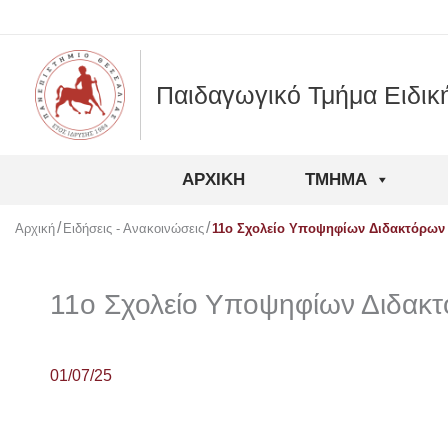
Μετάβαση
στο
περιεχόμενο
Παιδαγωγικό Τμήμα Ειδικ
ΑΡΧΙΚΉ
ΤΜΉΜΑ
Αρχική
Ειδήσεις - Ανακοινώσεις
11ο Σχολείο Υποψηφίων Διδακτόρων 
11ο Σχολείο Υποψηφίων Διδακτ
01/07/25