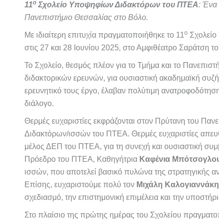
ο
11
Σχολείο Υποψηφίων Διδακτόρων του ΠΤΕΑ
: Ένα
Πανεπιστήμιο Θεσσαλίας στο Βόλο.
ο
Με ιδιαίτερη επιτυχία πραγματοποιήθηκε το 11
Σχολείο
στις 27 και 28 Ιουνίου 2025, στο Αμφιθέατρο Σαράτση
Το Σχολείο, θεσμός πλέον για το Τμήμα και το Πανεπισ
διδακτορικών ερευνών, για ουσιαστική ακαδημαϊκή συζ
ερευνητικό τους έργο, έλαβαν πολύτιμη ανατροφοδότηση 
διάλογο.
Θερμές ευχαριστίες εκφράζονται στον Πρύτανη του Παν
Διδακτόρων/ισσών του ΠΤΕΑ. Θερμές ευχαριστίες απευ
μέλος ΔΕΠ του ΠΤΕΑ, για τη συνεχή και ουσιαστική συμβ
Πρόεδρο του ΠΤΕΑ, Καθηγήτρια
Καφένια Μπότσογλο
ισσών, που αποτελεί βασικό πυλώνα της στρατηγικής αν
Επίσης, ευχαριστούμε πολύ τον
Μιχάλη Καλογιαννάκη
σχεδιασμό, την επιστημονική επιμέλεια και την υποστήρι
Στο πλαίσιο της πρώτης ημέρας του Σχολείου πραγματ